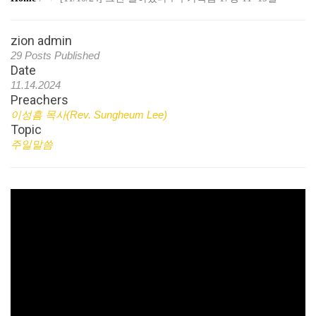
zion admin
29 Posts Published
Date
11.14.2024
Preachers
이성흠 목사(Rev. Sungheum Lee)
Topic
주일말씀