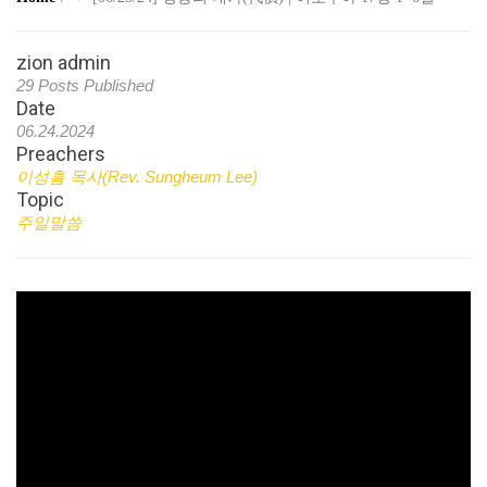
zion admin
29 Posts Published
Date
06.24.2024
Preachers
이성흠 목사(Rev. Sungheum Lee)
Topic
주일말씀