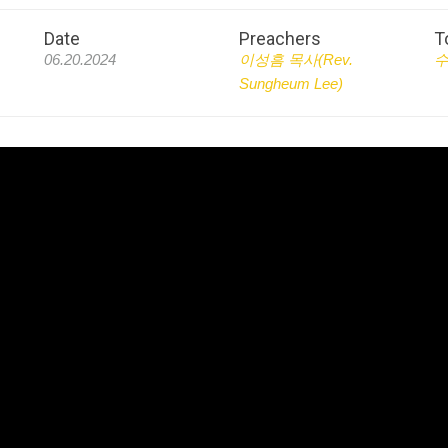
Date
Preachers
T
06.20.2024
이성흠 목사(Rev.
수
Sungheum Lee)